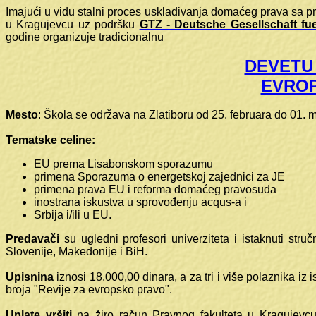
Imajući u vidu stalni proces usklađivanja domaćeg prava sa 
u Kragujevcu uz podršku
GTZ - Deutsche Gesellschaft f
godine organizuje tradicionalnu
DEVETU
EVRO
Mesto
: Škola se održava na Zlatiboru od 25. februara do 01. m
Tematske celine:
EU prema Lisabonskom sporazumu
primena Sporazuma o energetskoj zajednici za JE
primena prava EU i reforma domaćeg pravosuđa
inostrana iskustva u sprovođenju acqus-a i
Srbija i/ili u EU.
Predavači
su ugledni profesori univerziteta i istaknuti str
Slovenije, Makedonije i BiH.
Upisnina
iznosi 18.000,00 dinara, a za tri i više polaznika i
broja "Revije za evropsko pravo".
Uplate vršiti
na žiro račun Pravnog fakulteta u Kraguj