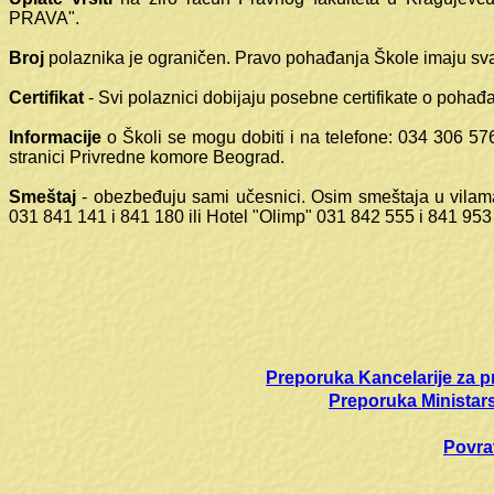
PRAVA".
Broj
polaznika je ograničen. Pravo pohađanja Škole imaju sv
Certifikat
- Svi polaznici dobijaju posebne certifikate o pohađ
Informacije
o Školi se mogu dobiti i na telefone: 034 306 5
stranici Privredne komore Beograd.
Smeštaj
- obezbeđuju sami učesnici. Osim smeštaja u vila
031 841 141 i 841 180 ili Hotel "Olimp" 031 842 555 i 841 953
Preporuka Kancelarije za pr
Preporuka Ministars
Povra